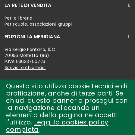
LA RETE DI VENDITA
Per le librerie
Per scuole, associazioni, gruppi
EDIZIONI LA MERIDIANA
Via Sergio Fontana, 10C
70056 Molfetta (Ba)
P.IVA 03633700723
Scrivici o chiamaci
Questo sito utilizza cookie tecnici e di
profilazione, anche di terze parti. Se
chiudi questo banner o prosegui con
la navigazione cliccando un
elemento della pagina ne accetti
l'utilizzo.
Leggi la cookies policy
completa
.
Copyright © 2018-present by
edizioni la meridiana Tutti i