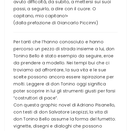
avuto difficoltà, da subito, a mettersi sui suoi
passi, a seguirlo, a dire con il cuore:
O
capitano, mio capitano!
»
(dalla prefazione di Giancarlo Piccinni)
Per tanti che l’hanno conosciuto e hanno
percorso un pezzo di strada insieme a lui, don
Tonino Bello è stato esempio da seguire, eroe
da prendere a modello. Nei tempi bui che ci
troviamo ad affrontare, la sua vita e le sue
scelte possono ancora essere ispirazione per
molti. Leggere di don Tonino oggi significa
poter scoprire in lui gli strumenti giusti per farsi
“costruttori di pace”.
Con questa graphic novel di Adriano Pisanello,
con testi di don Salvatore Leopizzi, la vita di
don Tonino Bello assume la forma del fumetto:
vignette, disegni e dialoghi che possono