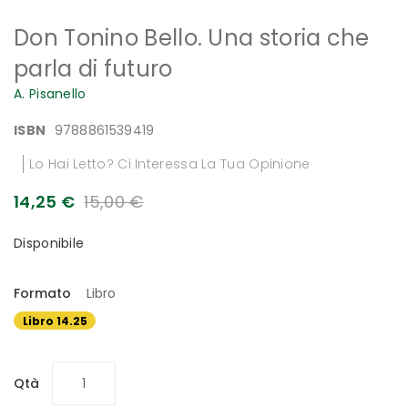
Vai
Don Tonino Bello. Una storia che
all'inizio
della
parla di futuro
galleria
di
A. Pisanello
immagini
ISBN
9788861539419
Lo Hai Letto? Ci Interessa La Tua Opinione
14,25 €
15,00 €
Disponibile
Formato
Libro
Libro 14.25
€
Qtà