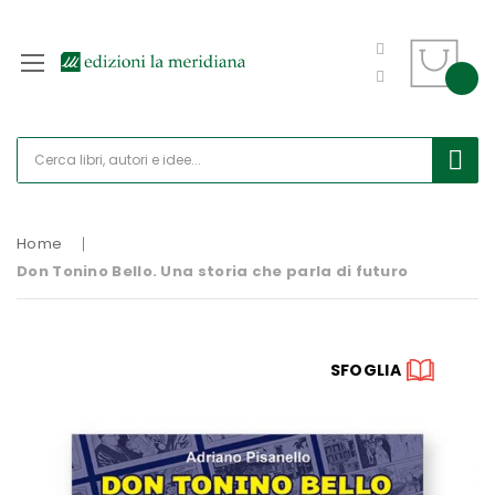
Home
Don Tonino Bello. Una storia che parla di futuro
Vai
SFOGLIA
alla
fine
della
galleria
di