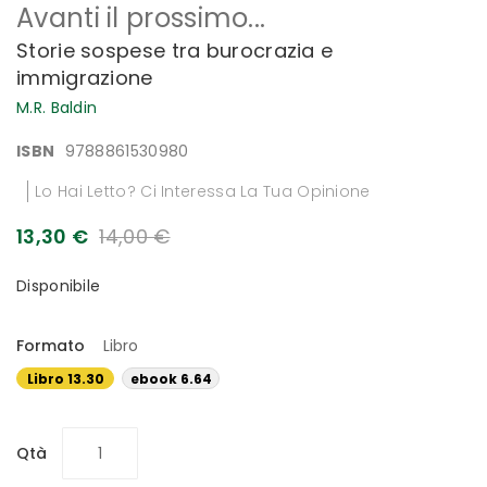
Avanti il prossimo...
all'inizio
della
Storie sospese tra burocrazia e
galleria
immigrazione
di
immagini
M.R. Baldin
ISBN
9788861530980
Lo Hai Letto? Ci Interessa La Tua Opinione
13,30 €
14,00 €
Disponibile
Formato
Libro
Libro 13.30
ebook 6.64
€
€
Qtà