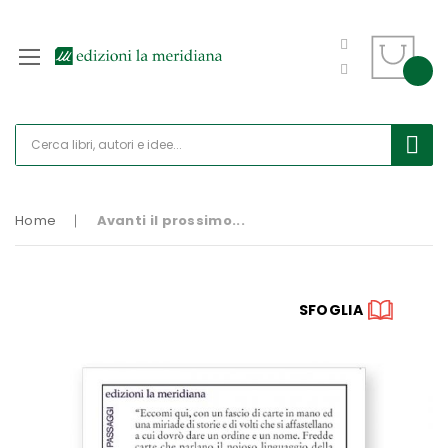
Home
Avanti il prossimo...
Vai
SFOGLIA
alla
fine
della
galleria
di
immagini