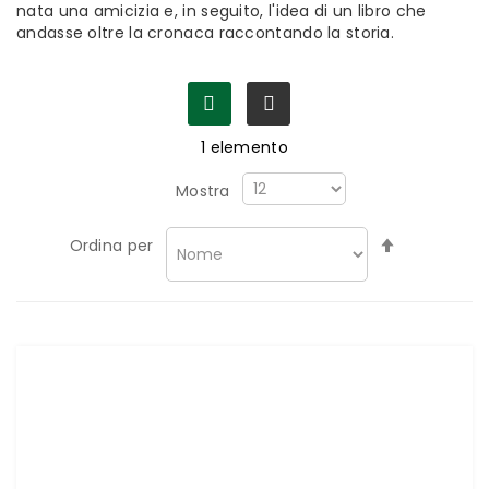
nata una amicizia e, in seguito, l'idea di un libro che
andasse oltre la cronaca raccontando la storia.
1
elemento
Mostra
Imposta
Ordina per
la
direzione
decrescen