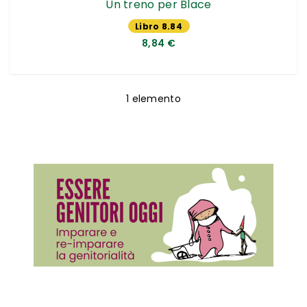
Un treno per Blace
Libro 8.84
€
8,84 €
1
elemento