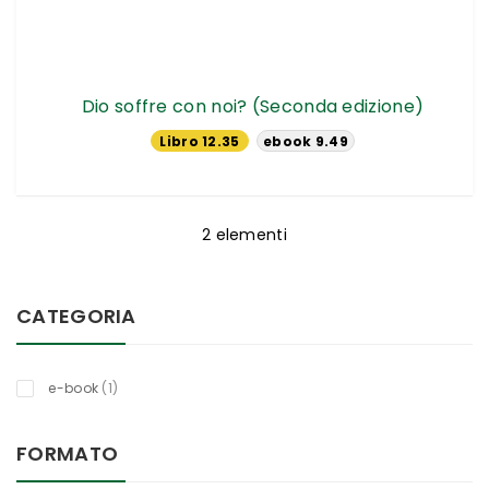
Dio soffre con noi? (Seconda edizione)
Libro 12.35
ebook 9.49
€
€
2
elementi
CATEGORIA
titolo
e-book
1
FORMATO