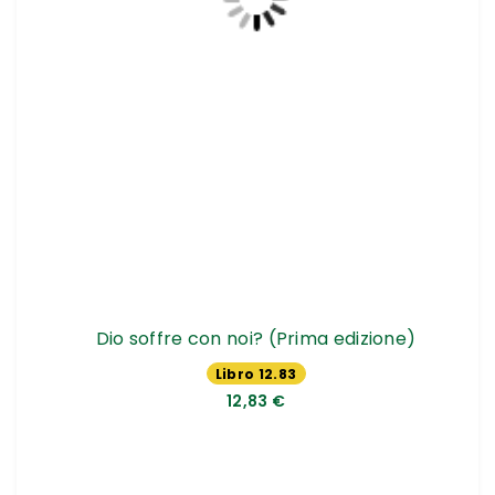
Dio soffre con noi? (Prima edizione)
Libro 12.83
€
12,83 €