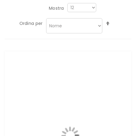
Mostra
Imposta
Ordina per
la
direzione
decrescen