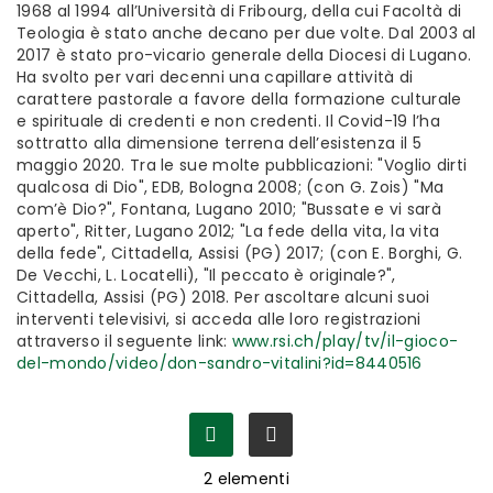
1968 al 1994 all’Università di Fribourg, della cui Facoltà di
Teologia è stato anche decano per due volte. Dal 2003 al
2017 è stato pro-vicario generale della Diocesi di Lugano.
Ha svolto per vari decenni una capillare attività di
carattere pastorale a favore della formazione culturale
e spirituale di credenti e non credenti. Il Covid-19 l’ha
sottratto alla dimensione terrena dell’esistenza il 5
maggio 2020. Tra le sue molte pubblicazioni: "Voglio dirti
qualcosa di Dio", EDB, Bologna 2008; (con G. Zois) "Ma
com’è Dio?", Fontana, Lugano 2010; "Bussate e vi sarà
aperto", Ritter, Lugano 2012; "La fede della vita, la vita
della fede", Cittadella, Assisi (PG) 2017; (con E. Borghi, G.
De Vecchi, L. Locatelli), "Il peccato è originale?",
Cittadella, Assisi (PG) 2018. Per ascoltare alcuni suoi
interventi televisivi, si acceda alle loro registrazioni
attraverso il seguente link:
www.rsi.ch/play/tv/il-gioco-
del-mondo/video/don-sandro-vitalini?id=8440516
2
elementi