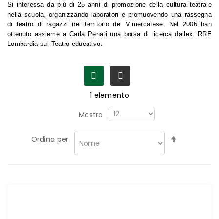
Si interessa da più di 25 anni di promozione della cultura teatrale
nella scuola, organizzando laboratori e promuovendo una rassegna
di teatro di ragazzi nel territorio del Vimercatese. Nel 2006 han
ottenuto assieme a Carla Penati una borsa di ricerca dallex IRRE
Lombardia sul Teatro educativo.
1
elemento
Mostra
Imposta
Ordina per
la
direzione
decrescen