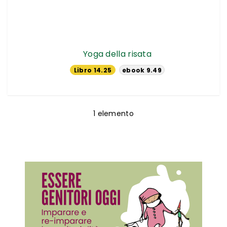
Yoga della risata
Libro 14.25
ebook 9.49
€
€
1
elemento