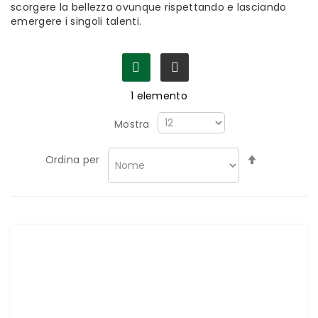
scorgere la bellezza ovunque rispettando e lasciando
emergere i singoli talenti.
1
elemento
Mostra
Imposta
Ordina per
la
direzione
decrescen