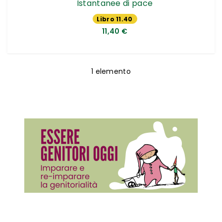
Istantanee di pace
Libro 11.40
€
11,40 €
1
elemento