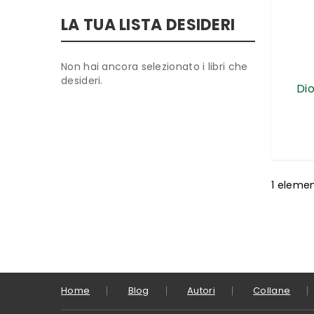
LA TUA LISTA DESIDERI
Non hai ancora selezionato i libri che
desideri.
Di
1
eleme
Home
Blog
Autori
Collane