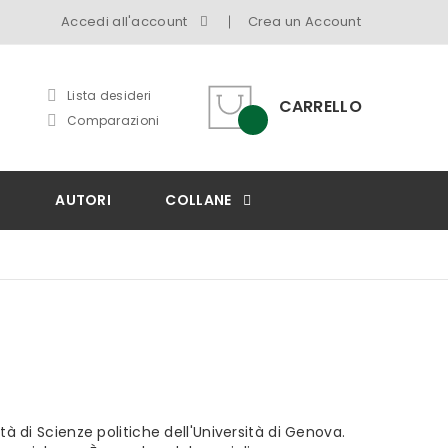
Accedi all'account
Crea un Account
Lista desideri
CARRELLO
Comparazioni
I
AUTORI
COLLANE
à di Scienze politiche dell'Università di Genova.