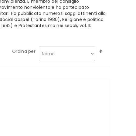
la nonviolenza. È membro del consiglio
al Movimento nonviolento e ha partecipato
tari. Ha pubblicato numerosi saggi attinenti alla
 Social Gospel (Torino 1980), Religione e politica
992) e Protestantesimo nei secoli, vol. II:
Imposta
Ordina per
la
direzione
decrescente