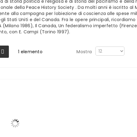
a di storia politica e religiosa e di storia del pacifismo e del
ionale della Peace History Society . Da molti anni è iscritto 
nte alla campagna per lobiezione di coscienza alle spese mili
egli Stati Uniti e del Canada. Fra le opere principali, ricordiamo
A (Milano 1986), Il Canada, Un federalismo imperfetto (Firenze 1
to, con E. Campi (Torino 1997).
1
elemento
Mostra