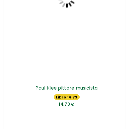
Paul Klee pittore musicista
Libro 14.73
€
14,73 €