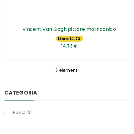
Vincent Van Gogh pittore malinconico
Libro 14.73
€
14,73 €
3
elementi
CATEGORIA
oggetti
Novità
2