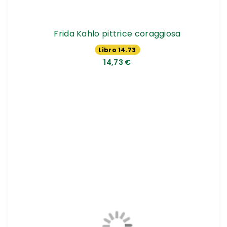
Frida Kahlo pittrice coraggiosa
Libro 14.73
€
14,73 €