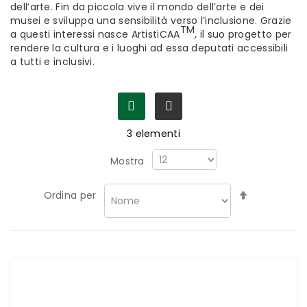
dell’arte. Fin da piccola vive il mondo dell’arte e dei
musei e sviluppa una sensibilità verso l’inclusione. Grazie
TM
a questi interessi nasce ArtistiCAA
, il suo progetto per
rendere la cultura e i luoghi ad essa deputati accessibili
a tutti e inclusivi.
3
elementi
Mostra
Imposta
Ordina per
la
direzione
decrescen