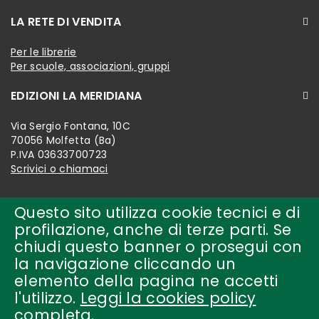
LA RETE DI VENDITA
Per le librerie
Per scuole, associazioni, gruppi
EDIZIONI LA MERIDIANA
Via Sergio Fontana, 10C
70056 Molfetta (Ba)
P.IVA 03633700723
Scrivici o chiamaci
Questo sito utilizza cookie tecnici e di
profilazione, anche di terze parti. Se
chiudi questo banner o prosegui con
la navigazione cliccando un
elemento della pagina ne accetti
l'utilizzo.
Leggi la cookies policy
completa
.
Copyright © 2018-present by