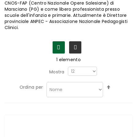
CNOS-FAP (Centro Nazionale Opere Salesiane) di
Marsciano (PG) e come libero professionista presso
scuole dell'infanzia e primarie. Attualmente è Direttore
provinciale ANPEC - Associazione Nazionale Pedagogisti
Clinici.
1
elemento
Mostra
Imposta
Ordina per
la
direzione
decrescen