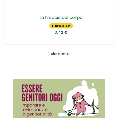
La traccia del corpo
Libro 3.42
€
3,42 €
1
elemento