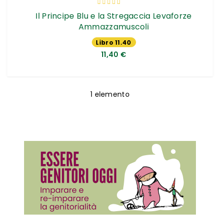
Valutazione:
100%
Il Principe Blu e la Stregaccia Levaforze
Ammazzamuscoli
Libro 11.40
€
11,40 €
1
elemento