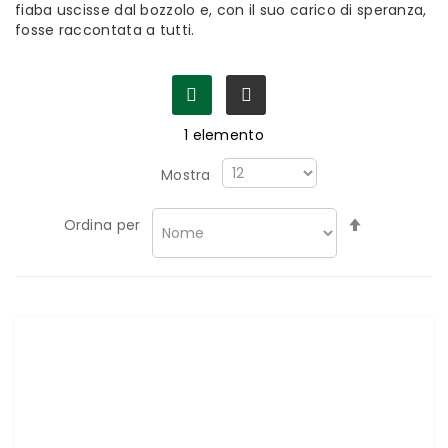
fiaba uscisse dal bozzolo e, con il suo carico di speranza,
fosse raccontata a tutti.
1
elemento
Mostra
Imposta
Ordina per
la
direzione
decrescen