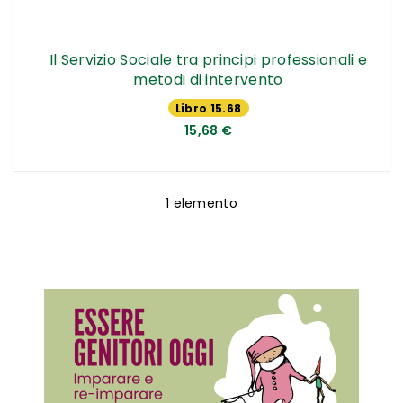
Il Servizio Sociale tra principi professionali e
metodi di intervento
Libro 15.68
€
15,68 €
1
elemento