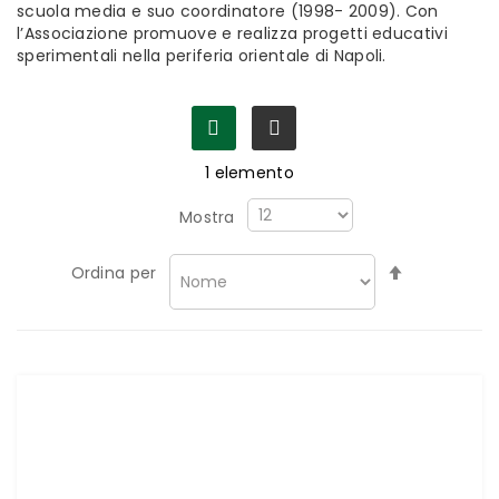
scuola media e suo coordinatore (1998- 2009). Con
l’Associazione promuove e realizza progetti educativi
sperimentali nella periferia orientale di Napoli.
1
elemento
Mostra
Imposta
Ordina per
la
direzione
decrescen