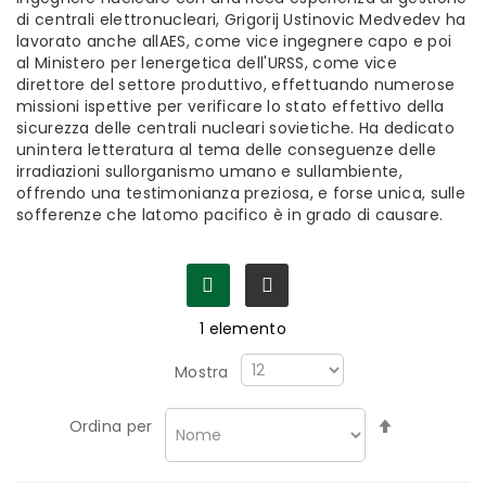
di centrali elettronucleari, Grigorij Ustinovic Medvedev ha
lavorato anche allAES, come vice ingegnere capo e poi
al Ministero per lenergetica dell'URSS, come vice
direttore del settore produttivo, effettuando numerose
missioni ispettive per verificare lo stato effettivo della
sicurezza delle centrali nucleari sovietiche. Ha dedicato
unintera letteratura al tema delle conseguenze delle
irradiazioni sullorganismo umano e sullambiente,
offrendo una testimonianza preziosa, e forse unica, sulle
sofferenze che latomo pacifico è in grado di causare.
1
elemento
Mostra
Imposta
Ordina per
la
direzione
decrescen