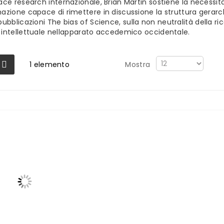
ace research internazionale, Brian Martin sostiene la necessi
azione capace di rimettere in discussione la struttura gerarchi
pubblicazioni
The bias of Science
, sulla non neutralità della r
intellettuale nellapparato accedemico occidentale.
1
elemento
Mostra