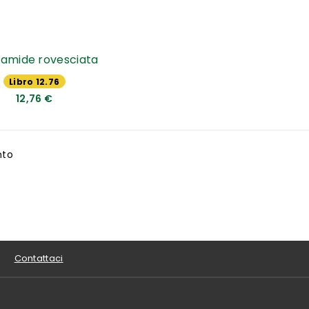
ramide rovesciata
Libro 12.76
€
12,76 €
nto
Contattaci