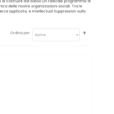
tà di costruire dal basso un radicale programma di
ca delle nostre organizzazioni sociali. Tra le
icerca applicata, e
Intellectual Suppression
sulla
Imposta
Ordina per
la
direzione
decrescente