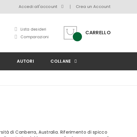
Accedi all'account
Crea un Account
Lista desideri
CARRELLO
Comparazioni
I
AUTORI
COLLANE
ità di Canberra, Australia. Riferimento di spicco