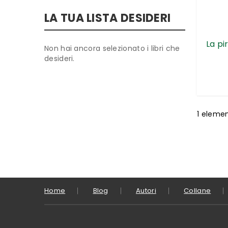
LA TUA LISTA DESIDERI
La pi
Non hai ancora selezionato i libri che
desideri.
1
eleme
Home
Blog
Autori
Collane