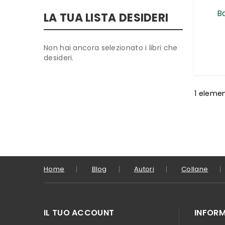
B
LA TUA LISTA DESIDERI
Non hai ancora selezionato i libri che
desideri.
1
eleme
Home
Blog
Autori
Collane
IL TUO ACCOUNT
INFORM