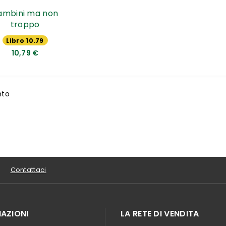
ambini ma non
troppo
Libro 10.79
€
10,79 €
nto
Contattaci
AZIONI
LA RETE DI VENDITA