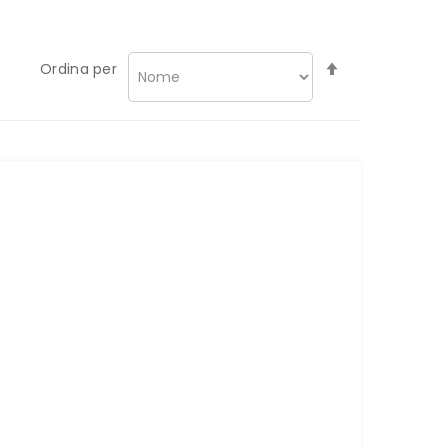
Imposta
Ordina per
la
direzione
decrescente