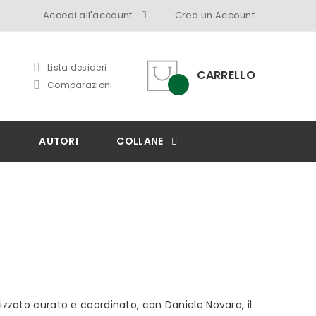
Accedi all'account
Crea un Account
Lista desideri
CARRELLO
Comparazioni
I
AUTORI
COLLANE
izzato curato e coordinato, con Daniele Novara, il