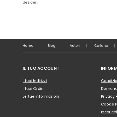
desideri.
Home
Blog
Autori
Collane
IL TUO ACCOUNT
INFORM
I tuoi Indirizzi
Condizio
I tuoi Ordini
Domande
Le tue informazioni
Privacy 
Cookie P
Incarich