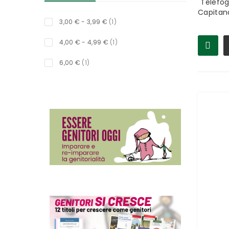
"Telefog
Capitan
titolo
3,00 €
-
3,99 €
1
titolo
4,00 €
-
4,99 €
1
titolo
6,00 €
1