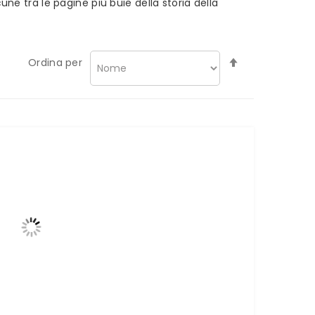
une tra le pagine più buie della storia della
Imposta
Ordina per
la
direzione
decrescente