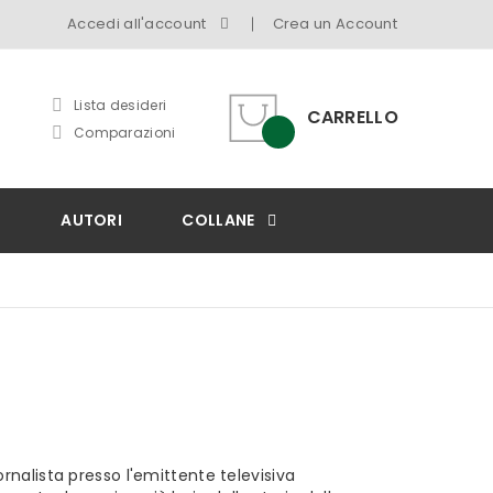
Accedi all'account
Crea un Account
Lista desideri
CARRELLO
Comparazioni
I
AUTORI
COLLANE
ornalista presso l'emittente televisiva