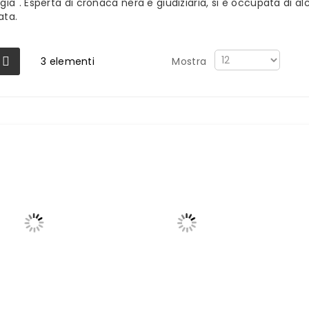
gia". Esperta di cronaca nera e giudiziaria, si è occupata di alc
ata.
3
elementi
Mostra