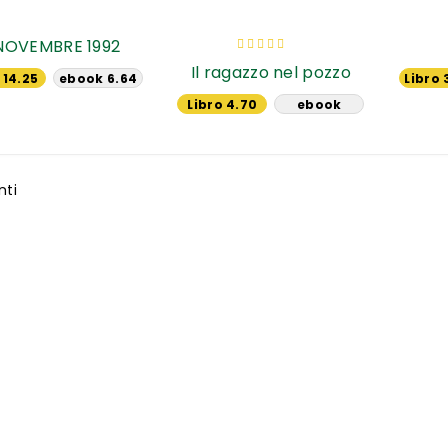
Valutazione:
NOVEMBRE 1992
100%
Il ragazzo nel pozzo
 14.25
ebook 6.64
Libro 
€
€
Libro 4.70
ebook
€
12.34 €
ti