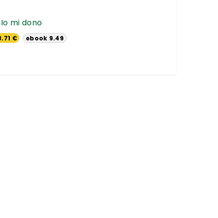
Io mi dono
3.71 €
ebook 9.49
€