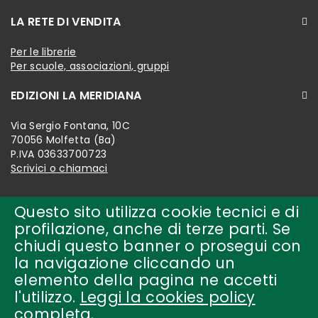
LA RETE DI VENDITA
Per le librerie
Per scuole, associazioni, gruppi
EDIZIONI LA MERIDIANA
Via Sergio Fontana, 10C
70056 Molfetta (Ba)
P.IVA 03633700723
Scrivici o chiamaci
Questo sito utilizza cookie tecnici e di
profilazione, anche di terze parti. Se
chiudi questo banner o prosegui con
la navigazione cliccando un
elemento della pagina ne accetti
l'utilizzo.
Leggi la cookies policy
completa
.
Copyright © 2018-present by