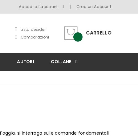
Accedi all'account
Crea un Account
Lista desideri
CARRELLO
Comparazioni
I
AUTORI
COLLANE
i Foggia, si interroga sulle domande fondamentali