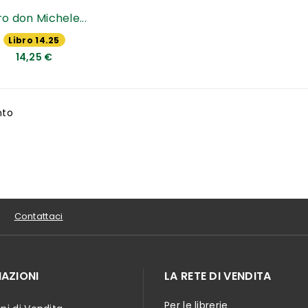
o don Michele...
Libro 14.25
€
14,25 €
nto
Contattaci
AZIONI
LA RETE DI VENDITA
Per le librerie