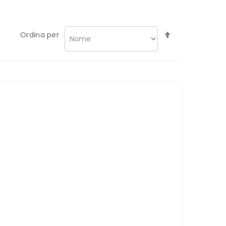
Imposta
Ordina per
la
direzione
decrescente