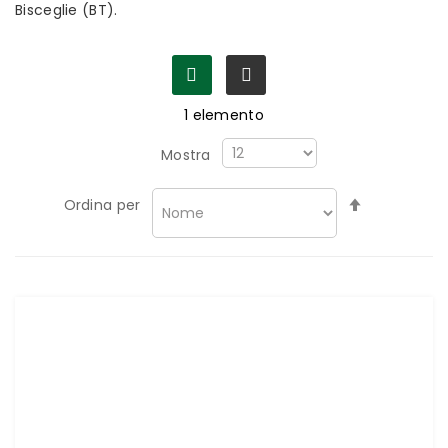
Bisceglie (BT).
1
elemento
Mostra
Imposta
Ordina per
la
direzione
decrescen