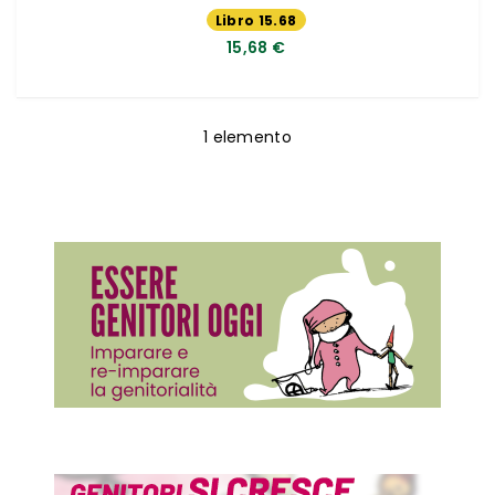
Libro 15.68
€
15,68 €
1
elemento