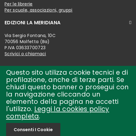
Per le librerie
Per scuole, associazioni, gruppi
EDIZIONI LA MERIDIANA
Via Sergio Fontana, 10C
70056 Molfetta (Ba)
P.IVA 03633700723
Scrivici o chiamaci
Questo sito utilizza cookie tecnici e di
profilazione, anche di terze parti. Se
chiudi questo banner o prosegui con
la navigazione cliccando un
elemento della pagina ne accetti
l'utilizzo.
Leggi la cookies policy
completa
.
Copyright © 2018-present by
edizioni la meridiana Tutti i
diritti riservati.
Consenti I Cookie