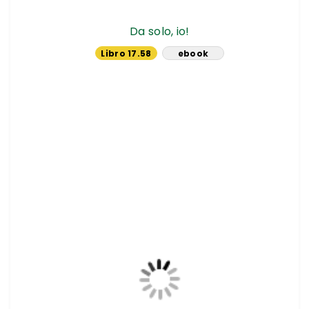
Da solo, io!
Libro 17.58
ebook
€
10.44 €