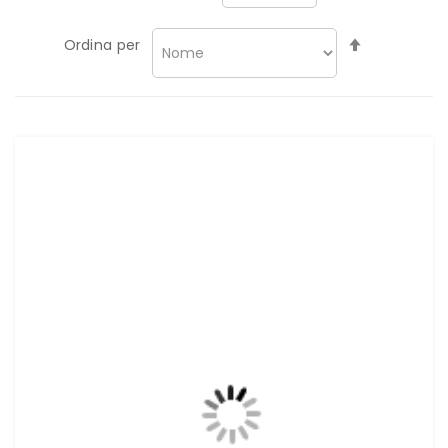
Imposta
Ordina per
la
direzione
decrescen