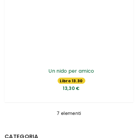
Un nido per amico
Libro 13.30
€
13,30 €
7
elementi
CATEGORIA