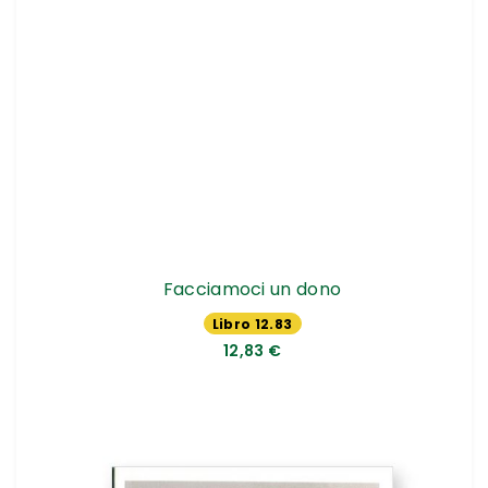
Facciamoci un dono
Libro 12.83
€
12,83 €