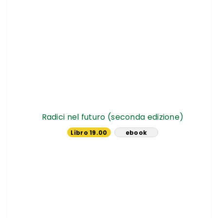
Radici nel futuro (seconda edizione)
Libro 19.00
ebook
€
17.09 €