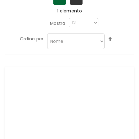
1
elemento
Mostra
Imposta
Ordina per
la
direzione
decrescen