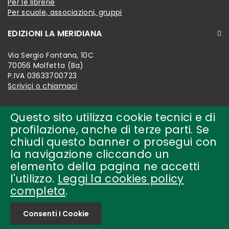
Per le librerie
Per scuole, associazioni, gruppi
EDIZIONI LA MERIDIANA
Via Sergio Fontana, 10C
70056 Molfetta (Ba)
P.IVA 03633700723
Scrivici o chiamaci
Questo sito utilizza cookie tecnici e di
profilazione, anche di terze parti. Se
chiudi questo banner o prosegui con
la navigazione cliccando un
elemento della pagina ne accetti
l'utilizzo.
Leggi la cookies policy
completa
.
Copyright © 2018-present by
edizioni la meridiana Tutti i
diritti riservati.
Consenti I Cookie