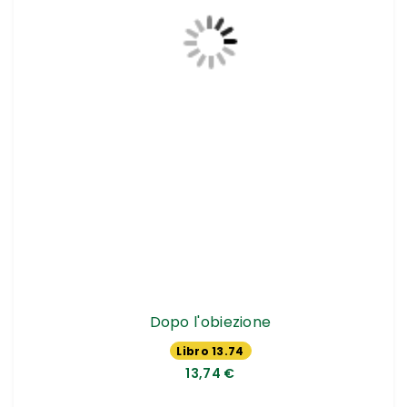
Dopo l'obiezione
Libro 13.74
€
13,74 €