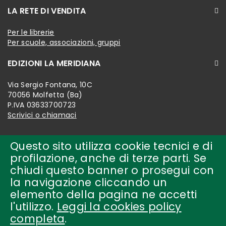
LA RETE DI VENDITA
Per le librerie
Per scuole, associazioni, gruppi
EDIZIONI LA MERIDIANA
Via Sergio Fontana, 10C
70056 Molfetta (Ba)
P.IVA 03633700723
Scrivici o chiamaci
Questo sito utilizza cookie tecnici e di
profilazione, anche di terze parti. Se
chiudi questo banner o prosegui con
la navigazione cliccando un
elemento della pagina ne accetti
l'utilizzo.
Leggi la cookies policy
completa
.
Copyright © 2018-present by