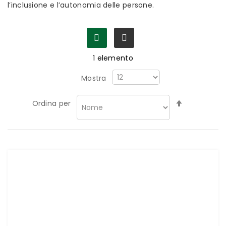
l’inclusione e l’autonomia delle persone.
1
elemento
Mostra
Imposta
Ordina per
la
direzione
decrescen