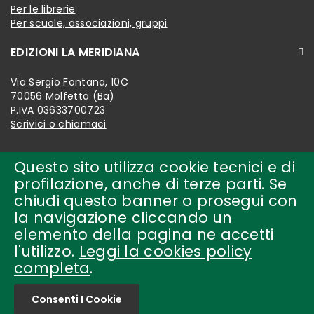
Per le librerie
Per scuole, associazioni, gruppi
EDIZIONI LA MERIDIANA
Via Sergio Fontana, 10C
70056 Molfetta (Ba)
P.IVA 03633700723
Scrivici o chiamaci
Questo sito utilizza cookie tecnici e di
profilazione, anche di terze parti. Se
chiudi questo banner o prosegui con
la navigazione cliccando un
elemento della pagina ne accetti
l'utilizzo.
Leggi la cookies policy
completa
.
Copyright © 2018-present by
edizioni la meridiana Tutti i
diritti riservati.
Consenti I Cookie