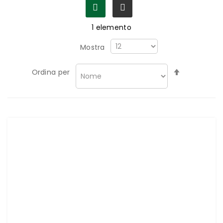
1
elemento
Mostra
Imposta
Ordina per
la
direzione
decrescen