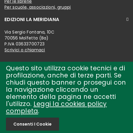
Per le librerie
Per scuole, associazioni, gruppi
EDIZIONI LA MERIDIANA
Via Sergio Fontana, 10C
70056 Molfetta (Ba)
P.IVA 03633700723
Scrivici o chiamaci
Questo sito utilizza cookie tecnici e di
profilazione, anche di terze parti. Se
chiudi questo banner o prosegui con
la navigazione cliccando un
elemento della pagina ne accetti
l'utilizzo.
Leggi la cookies policy
completa
.
Copyright © 2018-present by
edizioni la meridiana Tutti i
diritti riservati.
Consenti I Cookie