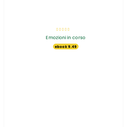
Valutazione:
90%
Emozioni in corso
ebook 9.49
€