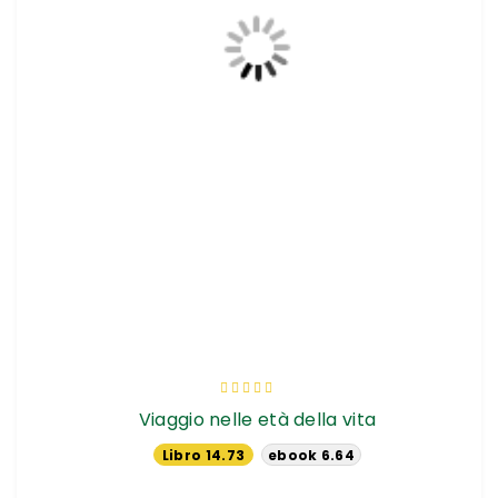
Valutazione:
100%
Viaggio nelle età della vita
Libro 14.73
ebook 6.64
€
€