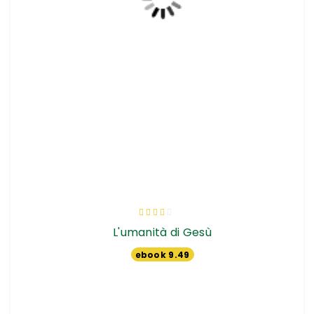
Valutazione:
60%
L'umanità di Gesù
ebook 9.49
€