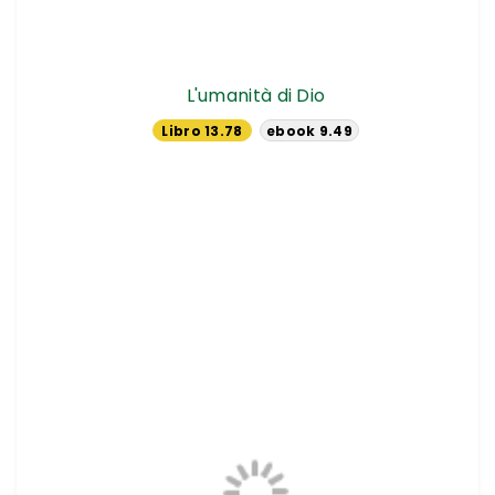
L'umanità di Dio
Libro 13.78
ebook 9.49
€
€