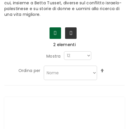
cui, insieme a Betta Tusset, diverse sul conflitto israelo-
palestinese e su storie di donne e uomini alla ricerca di
una vita migliore.
2
elementi
Mostra
Imposta
Ordina per
la
direzione
decrescen