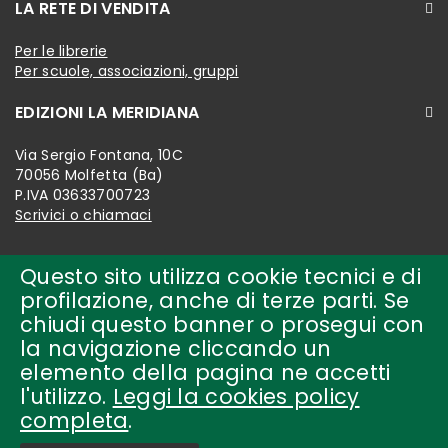
LA RETE DI VENDITA
Per le librerie
Per scuole, associazioni, gruppi
EDIZIONI LA MERIDIANA
Via Sergio Fontana, 10C
70056 Molfetta (Ba)
P.IVA 03633700723
Scrivici o chiamaci
Questo sito utilizza cookie tecnici e di
profilazione, anche di terze parti. Se
chiudi questo banner o prosegui con
la navigazione cliccando un
elemento della pagina ne accetti
l'utilizzo.
Leggi la cookies policy
completa
.
Copyright © 2018-present by
edizioni la meridiana Tutti i