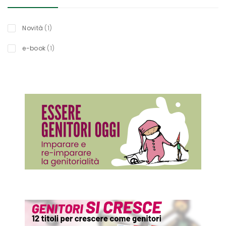
titolo
Novità
1
titolo
e-book
1