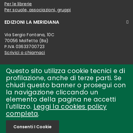
Per le librerie
Per scuole, associazioni, gruppi
EDIZIONI LA MERIDIANA
Via Sergio Fontana, 10C
70056 Molfetta (Ba)
P.IVA 03633700723
Scrivici o chiamaci
Questo sito utilizza cookie tecnici e di
profilazione, anche di terze parti. Se
chiudi questo banner o prosegui con
la navigazione cliccando un
elemento della pagina ne accetti
l'utilizzo.
Leggi la cookies policy
completa
.
Copyright © 2018-present by
edizioni la meridiana Tutti i
diritti riservati.
Consenti I Cookie