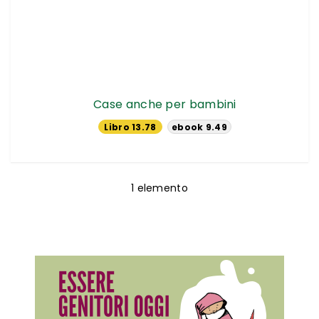
Case anche per bambini
Libro 13.78
ebook 9.49
€
€
1
elemento